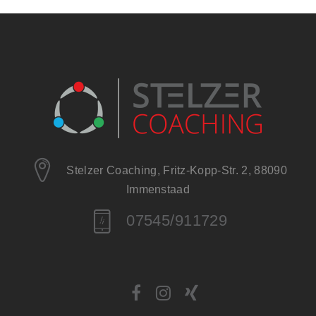
Stelzer Coaching, Fritz-Kopp-Str. 2, 88090
Immenstaad
07545/911729