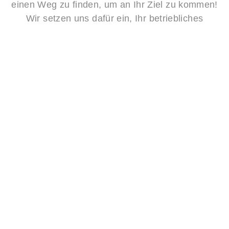
einen Weg zu finden, um an Ihr Ziel zu kommen!
Wir setzen uns dafür ein, Ihr betriebliches
Gesundheitsmanagement mit Hilfe von
Individuellem Coaching, Team-Coaching,
Gestaltberatung und weiteren betrieblichen
Gesundheitsmaßnahmen auf den gewünschten
Weg zu bringen.
PHILOSOPHIE